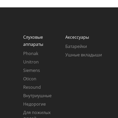
Слуховые
Аксессуары
аппараты
Батарейки
Phonak
Ушные вкладыши
Unitron
Siemens
Oticon
Resound
Внутриушные
Недорогие
Для пожилых