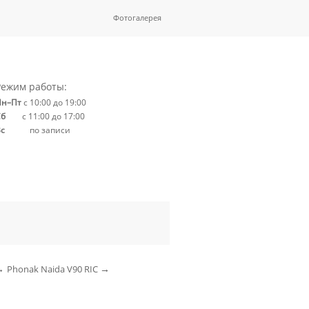
Фотогалерея
Режим работы:
Пн–Пт
с 10:00 до 19:00
Сб
с 11:00 до 17:00
Вс
по записи
→
→
Phonak Naida V90 RIC