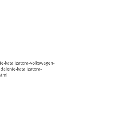
nie-katalizatora-Volkswagen-
udalenie-katalizatora-
html